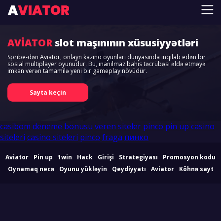
AVIATOR
slot maşınının xüsusiyyətləri
Spribe-dən Aviator, onlayn kazino oyunları dünyasında inqilab edən bir
sosial multiplayer oyunudur. Bu, inanılmaz bahis təcrübəsi əldə etməyə
imkan verən tamamilə yeni bir gameplay növüdür.
Sayta keçin
casibom
deneme bonusu veren siteler
pinco
pin up
casino
siteleri
casino siteleri
pinco
fraga
пинко
Aviator
Pin up
1win
Hack
Girişi
Strategiyası
Promosyon kodu
Oynamaq necə
Oyunu yükləyin
Qeydiyyatı
Aviator
Köhnə sayt